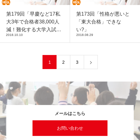
第179回「早慶など17私
第173回「性格が悪いと
大3年で合格者38,000人
「東大合格」できな
減！難化する大学入試に
い?」
2018.10.10
2018.08.29
幼児期から育てておきた
い『〇〇力』」
1
2
3
メールはこちら
お問い合わせ