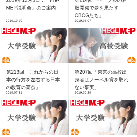
2019年12月5日：『Pre-
第214回「ヘーグルの右
MEP説明会』のご案内
脳開発で夢を果たす
OBOGたち」
2019.10.29
2019.08.07
第213回「これからの日
第207回「東京の高校出
本の行方を左右する日本
身者はノーベル賞を取れ
の教育の盲点」
ない事実」
2019.07.31
2019.05.29