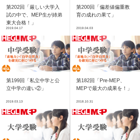
第202回「厳しい大学入
第200回「偏差値偏重教
試の中で、MEP生が姉弟
育の成れの果て」
東大合格！」
2019.04.17
2019.04.03
第199回「私立中学と公
第182回「Pre-MEP、
立中学の違い②」
MEPで最大の成果を！」
2019.03.13
2018.10.31