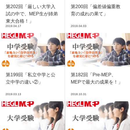
第202回「厳しい大学入
第200回「偏差値偏重教
試の中で、MEP生が姉弟
育の成れの果て」
東大合格！」
2019.04.17
2019.04.03
第199回「私立中学と公
第182回「Pre-MEP、
立中学の違い②」
MEPで最大の成果を！」
2019.03.13
2018.10.31