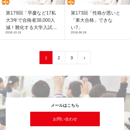
第179回「早慶など17私
第173回「性格が悪いと
大3年で合格者38,000人
「東大合格」できな
減！難化する大学入試に
い?」
2018.10.10
2018.08.29
幼児期から育てておきた
い『〇〇力』」
1
2
3
メールはこちら
お問い合わせ