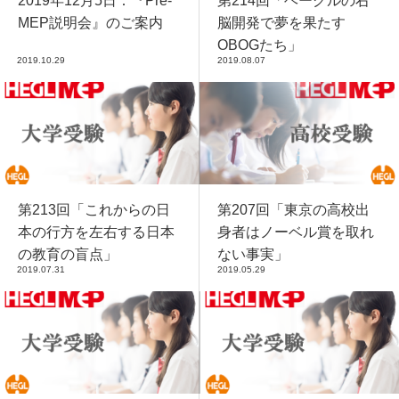
2019年12月5日：『Pre-
第214回「ヘーグルの右
MEP説明会』のご案内
脳開発で夢を果たす
OBOGたち」
2019.10.29
2019.08.07
第213回「これからの日
第207回「東京の高校出
本の行方を左右する日本
身者はノーベル賞を取れ
の教育の盲点」
ない事実」
2019.07.31
2019.05.29